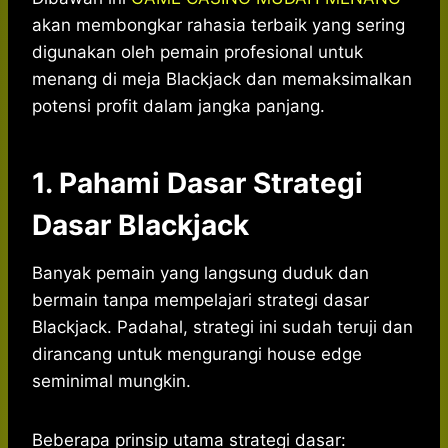
akan membongkar rahasia terbaik yang sering
digunakan oleh pemain profesional untuk
menang di meja Blackjack dan memaksimalkan
potensi profit dalam jangka panjang.
1. Pahami Dasar Strategi
Dasar Blackjack
Banyak pemain yang langsung duduk dan
bermain tanpa mempelajari strategi dasar
Blackjack. Padahal, strategi ini sudah teruji dan
dirancang untuk mengurangi house edge
seminimal mungkin.
Beberapa prinsip utama strategi dasar: