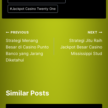
#
Jackpot Casino Twenty One
Post
PREVIOUS
NEXT
Strategi Menang
Strategi Jitu Raih
navigation
Besar di Casino Punto
Jackpot Besar Casino
Banco yang Jarang
Mississippi Stud
Diketahui
Similar Posts