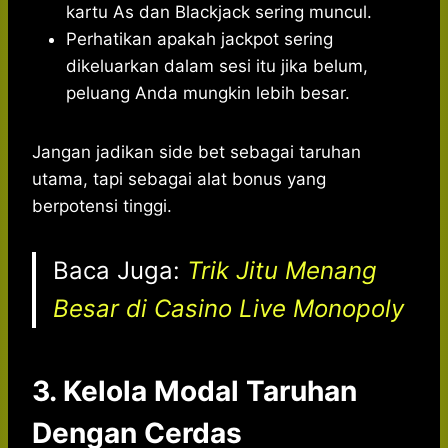
kartu As dan Blackjack sering muncul.
Perhatikan apakah jackpot sering
dikeluarkan dalam sesi itu jika belum,
peluang Anda mungkin lebih besar.
Jangan jadikan side bet sebagai taruhan
utama, tapi sebagai alat bonus yang
berpotensi tinggi.
Baca Juga:
Trik Jitu Menang
Besar di Casino Live Monopoly
3. Kelola Modal Taruhan
Dengan Cerdas