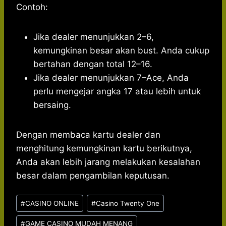
Contoh:
Jika dealer menunjukkan 2–6,
kemungkinan besar akan bust. Anda cukup
bertahan dengan total 12–16.
Jika dealer menunjukkan 7–Ace, Anda
perlu mengejar angka 17 atau lebih untuk
bersaing.
Dengan membaca kartu dealer dan
menghitung kemungkinan kartu berikutnya,
Anda akan lebih jarang melakukan kesalahan
besar dalam pengambilan keputusan.
Post
#
CASINO ONLINE
#
Casino Twenty One
Tags:
#
GAME CASINO MUDAH MENANG