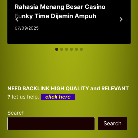
Rahasia Menang Besar Casino
Funky Time Dijamin Ampuh
07/09/2025
NEED BACKLINK HIGH QUALITY and RELEVANT
?
let us help.
click here
Search
Search