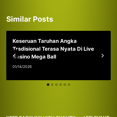
Similar Posts
Keseruan Taruhan Angka
Tradisional Terasa Nyata Di Live
Casino Mega Ball
01/14/2026