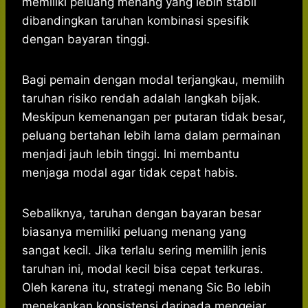
memiliki peluang menang yang lebih stabil
dibandingkan taruhan kombinasi spesifik
dengan bayaran tinggi.
Bagi pemain dengan modal terjangkau, memilih
taruhan risiko rendah adalah langkah bijak.
Meskipun kemenangan per putaran tidak besar,
peluang bertahan lebih lama dalam permainan
menjadi jauh lebih tinggi. Ini membantu
menjaga modal agar tidak cepat habis.
Sebaliknya, taruhan dengan bayaran besar
biasanya memiliki peluang menang yang
sangat kecil. Jika terlalu sering memilih jenis
taruhan ini, modal kecil bisa cepat terkuras.
Oleh karena itu, strategi menang Sic Bo lebih
menekankan konsistensi daripada mengejar