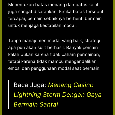
Menentukan batas menang dan batas kalah
juga sangat disarankan. Ketika batas tersebut
tercapai, pemain sebaiknya berhenti bermain
untuk menjaga kestabilan modal.
Tanpa manajemen modal yang baik, strategi
apa pun akan sulit berhasil. Banyak pemain
kalah bukan karena tidak paham permainan,
tetapi karena tidak mampu mengendalikan
emosi dan penggunaan modal saat bermain.
Baca Juga:
Menang Casino
Lightning Storm Dengan Gaya
Bermain Santai