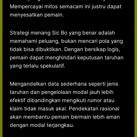
Mempercayai mitos semacam ini justru dapat
menyesatkan pemain.
Strategi menang Sic Bo yang benar adalah
memahami peluang, bukan mencari pola yang
tidak bisa dibuktikan. Dengan bersikap logis,
pemain dapat menghindari keputusan taruhan
yang terlalu spekulatif.
Mengandalkan data sederhana seperti jenis
taruhan dan pengelolaan modal jauh lebih
efektif dibandingkan mengikuti rumor atau
klaim tidak masuk akal. Pendekatan rasional
akan membantu pemain bermain lebih aman
dengan modal terjangkau.