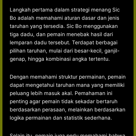
Langkah pertama dalam strategi menang Sic
Bo adalah memahami aturan dasar dan jenis
taruhan yang tersedia. Sic Bo menggunakan
tiga dadu, dan pemain menebak hasil dari
lemparan dadu tersebut. Terdapat berbagai
pilihan taruhan, mulai dari besar-kecil, ganjil-
genap, hingga kombinasi angka tertentu.
Dengan memahami struktur permainan, pemain
dapat mengetahui taruhan mana yang memiliki
peluang lebih masuk akal. Pemahaman ini
penting agar pemain tidak sekadar bertaruh
berdasarkan perasaan, melainkan berdasarkan
logika permainan dan statistik sederhana.
Selain itu, pemain juga perlu memahami bahwa