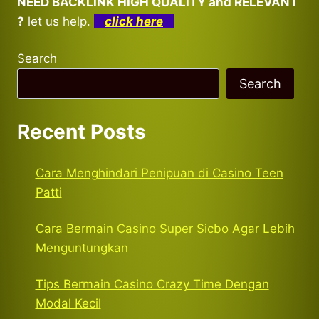
NEED BACKLINK HIGH QUALITY and RELEVANT
?
let us help.
click here
Search
Search
Recent Posts
Cara Menghindari Penipuan di Casino Teen
Patti
Cara Bermain Casino Super Sicbo Agar Lebih
Menguntungkan
Tips Bermain Casino Crazy Time Dengan
Modal Kecil