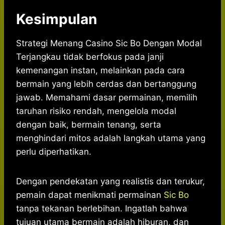
Kesimpulan
Strategi Menang Casino Sic Bo Dengan Modal
Terjangkau tidak berfokus pada janji
kemenangan instan, melainkan pada cara
bermain yang lebih cerdas dan bertanggung
jawab. Memahami dasar permainan, memilih
taruhan risiko rendah, mengelola modal
dengan baik, bermain tenang, serta
menghindari mitos adalah langkah utama yang
perlu diperhatikan.
Dengan pendekatan yang realistis dan terukur,
pemain dapat menikmati permainan
Sic Bo
tanpa tekanan berlebihan. Ingatlah bahwa
tujuan utama bermain adalah hiburan, dan