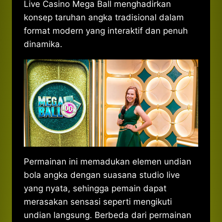
Live Casino Mega Ball menghadirkan
konsep taruhan angka tradisional dalam
format modern yang interaktif dan penuh
dinamika.
Permainan ini memadukan elemen undian
bola angka dengan suasana studio live
yang nyata, sehingga pemain dapat
merasakan sensasi seperti mengikuti
undian langsung. Berbeda dari permainan