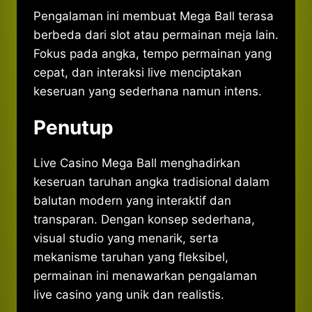
Pengalaman ini membuat Mega Ball terasa
berbeda dari slot atau permainan meja lain.
Fokus pada angka, tempo permainan yang
cepat, dan interaksi live menciptakan
keseruan yang sederhana namun intens.
Penutup
Live Casino Mega Ball menghadirkan
keseruan taruhan angka tradisional dalam
balutan modern yang interaktif dan
transparan. Dengan konsep sederhana,
visual studio yang menarik, serta
mekanisme taruhan yang fleksibel,
permainan ini menawarkan pengalaman
live casino yang unik dan realistis.