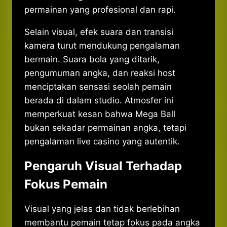
permainan yang profesional dan rapi.
Selain visual, efek suara dan transisi
kamera turut mendukung pengalaman
bermain. Suara bola yang ditarik,
pengumuman angka, dan reaksi host
menciptakan sensasi seolah pemain
berada di dalam studio. Atmosfer ini
memperkuat kesan bahwa Mega Ball
bukan sekadar permainan angka, tetapi
pengalaman live casino yang autentik.
Pengaruh Visual Terhadap
Fokus Pemain
Visual yang jelas dan tidak berlebihan
membantu pemain tetap fokus pada angka