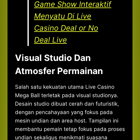
Game Show Interaktif
Menyatu Di Live
Casino Deal or No
Deal Live
Visual Studio Dan
Atmosfer Permainan
Salah satu kekuatan utama Live Casino
Mega Ball terletak pada visual studionya.
Desain studio dibuat cerah dan futuristik,
dengan pencahayaan yang fokus pada
mesin undian dan area host. Tampilan ini
membantu pemain tetap fokus pada proses
undian sekaligus menikmati suasana