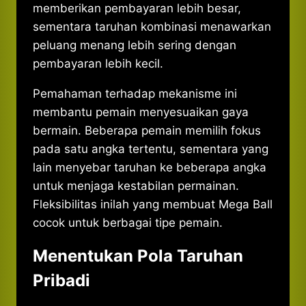
memberikan pembayaran lebih besar,
sementara taruhan kombinasi menawarkan
peluang menang lebih sering dengan
pembayaran lebih kecil.
Pemahaman terhadap mekanisme ini
membantu pemain menyesuaikan gaya
bermain. Beberapa pemain memilih fokus
pada satu angka tertentu, sementara yang
lain menyebar taruhan ke beberapa angka
untuk menjaga kestabilan permainan.
Fleksibilitas inilah yang membuat Mega Ball
cocok untuk berbagai tipe pemain.
Menentukan Pola Taruhan
Pribadi