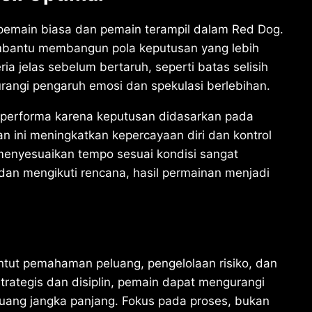
pemain biasa dan pemain terampil dalam Red Dog.
mbantu membangun pola keputusan yang lebih
ia jelas sebelum bertaruh, seperti batas selisih
rangi pengaruh emosi dan spekulasi berlebihan.
i performa karena keputusan didasarkan pada
an ini meningkatkan kepercayaan diri dan kontrol
 menyesuaikan tempo sesuai kondisi sangat
 dan mengikuti rencana, hasil permainan menjadi
ut pemahaman peluang, pengelolaan risiko, dan
rategis dan disiplin, pemain dapat mengurangi
uang jangka panjang. Fokus pada proses, bukan