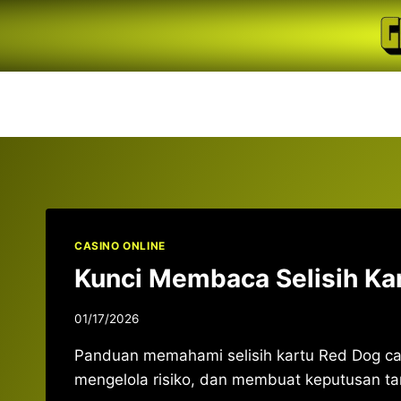
Skip
to
content
CASINO ONLINE
Kunci Membaca Selisih Kar
01/17/2026
Panduan memahami selisih kartu Red Dog 
mengelola risiko, dan membuat keputusan ta