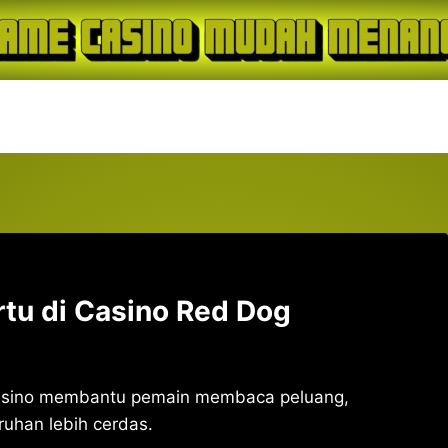
Casino Red Dog
tu di Casino Red Dog
casino membantu pemain membaca peluang,
ruhan lebih cerdas.