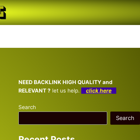
NEED BACKLINK HIGH QUALITY and
RELEVANT ?
let us help.
click here
Search
Search
Recent Posts