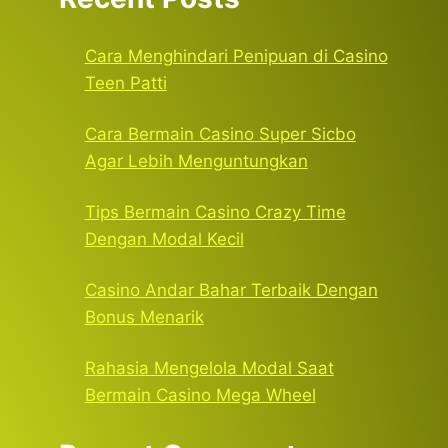
Cara Menghindari Penipuan di Casino
Teen Patti
Cara Bermain Casino Super Sicbo
Agar Lebih Menguntungkan
Tips Bermain Casino Crazy Time
Dengan Modal Kecil
Casino Andar Bahar Terbaik Dengan
Bonus Menarik
Rahasia Mengelola Modal Saat
Bermain Casino Mega Wheel