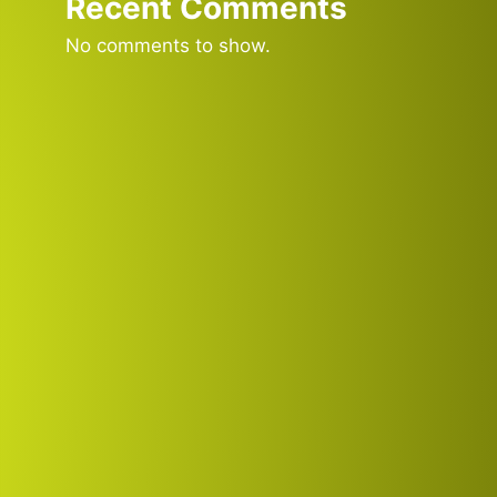
Recent Comments
No comments to show.