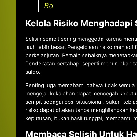
Bo
Kelola Risiko Menghadapi 
Selisih sempit sering menggoda karena mena
jauh lebih besar. Pengelolaan risiko menjadi
berkelanjutan. Pemain sebaiknya menetapkan 
Pendekatan bertahap, seperti menurunkan t
saldo.
Penting juga memahami bahwa tidak semua 
mengejar kekalahan dapat mencegah keputus
sempit sebagai opsi situasional, bukan keb
risiko dapat ditekan tanpa menghilangkan k
keputusan, bukan hasil tunggal, membantu me
Membaca Selisih Untuk Ha