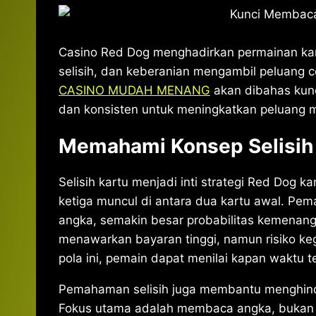
Casino Red Dog menghadirkan permainan kart
selisih, dan keberanian mengambil peluang c
CASINO MUDAH MENANG
akan dibahas kunci
dan konsisten untuk meningkatkan peluang
Memahami Konsep Selisih
Selisih kartu menjadi inti strategi Red Dog 
ketiga muncul di antara dua kartu awal. Pe
angka, semakin besar probabilitas kemenan
menawarkan bayaran tinggi, namun risiko ke
pola ini, pemain dapat menilai kapan waktu 
Pemahaman selisih juga membantu menghinda
Fokus utama adalah membaca angka, bukan s