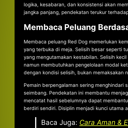
logika, kesabaran, dan konsistensi akan m
jangka panjang, pendekatan terukur terhadap
Membaca Peluang Berdasar
Membaca peluang Red Dog memerlukan kemamp
yang terbuka di meja. Selisih besar seperti 
yang mengutamakan kestabilan. Selisih kecil 
namun membutuhkan pengelolaan modal ketat
dengan kondisi selisih, bukan memaksakan no
Pemain berpengalaman sering menghindari se
seimbang. Pendekatan ini membantu menjaga r
mencatat hasil sebelumnya dapat membantu
berdiri sendiri. Disiplin menjadi kunci utama 
Baca Juga:
Cara Aman & E