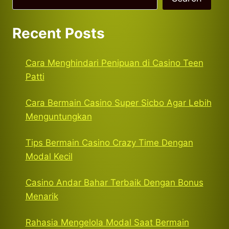
Recent Posts
Cara Menghindari Penipuan di Casino Teen
Patti
Cara Bermain Casino Super Sicbo Agar Lebih
Menguntungkan
Tips Bermain Casino Crazy Time Dengan
Modal Kecil
Casino Andar Bahar Terbaik Dengan Bonus
Menarik
Rahasia Mengelola Modal Saat Bermain