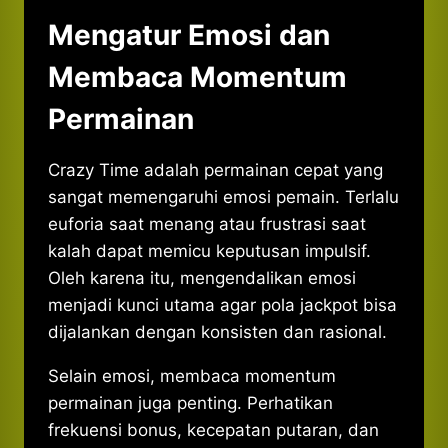
Mengatur Emosi dan
Membaca Momentum
Permainan
Crazy Time adalah permainan cepat yang
sangat memengaruhi emosi pemain. Terlalu
euforia saat menang atau frustrasi saat
kalah dapat memicu keputusan impulsif.
Oleh karena itu, mengendalikan emosi
menjadi kunci utama agar pola jackpot bisa
dijalankan dengan konsisten dan rasional.
Selain emosi, membaca momentum
permainan juga penting. Perhatikan
frekuensi bonus, kecepatan putaran, dan