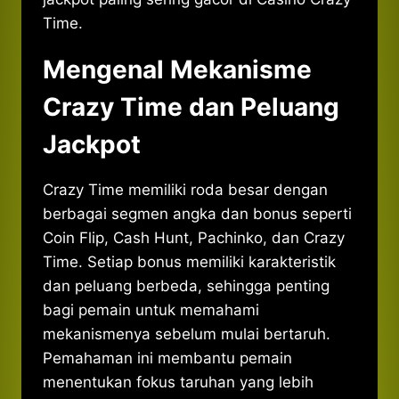
Time.
Mengenal Mekanisme
Crazy Time dan Peluang
Jackpot
Crazy Time memiliki roda besar dengan
berbagai segmen angka dan bonus seperti
Coin Flip, Cash Hunt, Pachinko, dan Crazy
Time. Setiap bonus memiliki karakteristik
dan peluang berbeda, sehingga penting
bagi pemain untuk memahami
mekanismenya sebelum mulai bertaruh.
Pemahaman ini membantu pemain
menentukan fokus taruhan yang lebih