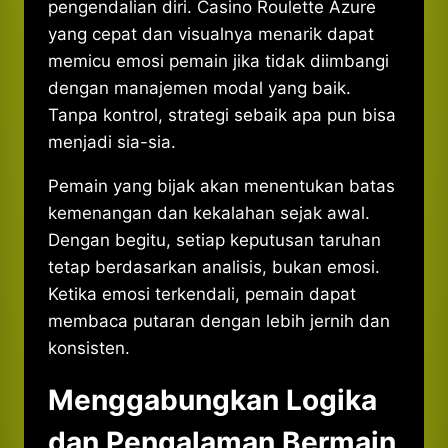
pengendalian diri. Casino Roulette Azure
yang cepat dan visualnya menarik dapat
memicu emosi pemain jika tidak diimbangi
dengan manajemen modal yang baik.
Tanpa kontrol, strategi sebaik apa pun bisa
menjadi sia-sia.
Pemain yang bijak akan menentukan batas
kemenangan dan kekalahan sejak awal.
Dengan begitu, setiap keputusan taruhan
tetap berdasarkan analisis, bukan emosi.
Ketika emosi terkendali, pemain dapat
membaca putaran dengan lebih jernih dan
konsisten.
Menggabungkan Logika
dan Pengalaman Bermain