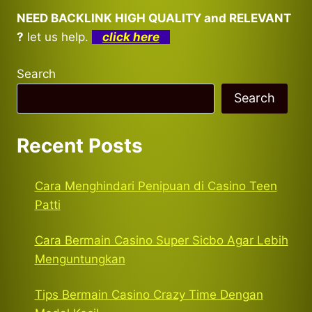
NEED BACKLINK HIGH QUALITY and RELEVANT
?
let us help.
click here
Search
Search
Recent Posts
Cara Menghindari Penipuan di Casino Teen
Patti
Cara Bermain Casino Super Sicbo Agar Lebih
Menguntungkan
Tips Bermain Casino Crazy Time Dengan