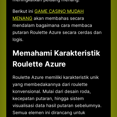
Berikut ini
GAME CASINO MUDAH
MENANG
akan membahas secara
mendalam bagaimana cara membaca
putaran Roulette Azure secara cerdas dan
logis.
Memahami Karakteristik
Roulette Azure
Roulette Azure memiliki karakteristik unik
yang membedakannya dari roulette
konvensional. Mulai dari desain roda,
kecepatan putaran, hingga sistem
visualisasi data hasil putaran sebelumnya.
Semua elemen ini dirancang untuk