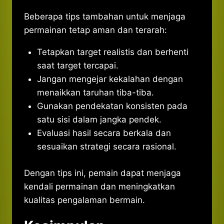
Beberapa tips tambahan untuk menjaga
permainan tetap aman dan terarah:
Tetapkan target realistis dan berhenti
saat target tercapai.
Jangan mengejar kekalahan dengan
menaikkan taruhan tiba-tiba.
Gunakan pendekatan konsisten pada
satu sisi dalam jangka pendek.
Evaluasi hasil secara berkala dan
sesuaikan strategi secara rasional.
Dengan tips ini, pemain dapat menjaga
kendali permainan dan meningkatkan
kualitas pengalaman bermain.