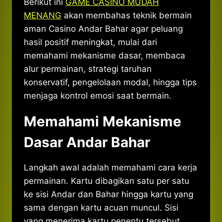
Berikut ini
GAME CASINO MUDAH
MENANG
akan membahas teknik bermain
aman Casino Andar Bahar agar peluang
hasil positif meningkat, mulai dari
memahami mekanisme dasar, membaca
alur permainan, strategi taruhan
konservatif, pengelolaan modal, hingga tips
menjaga kontrol emosi saat bermain.
Memahami Mekanisme
Dasar Andar Bahar
Langkah awal adalah memahami cara kerja
permainan. Kartu dibagikan satu per satu
ke sisi Andar dan Bahar hingga kartu yang
sama dengan kartu acuan muncul. Sisi
yang menerima kartu penentu tersebut