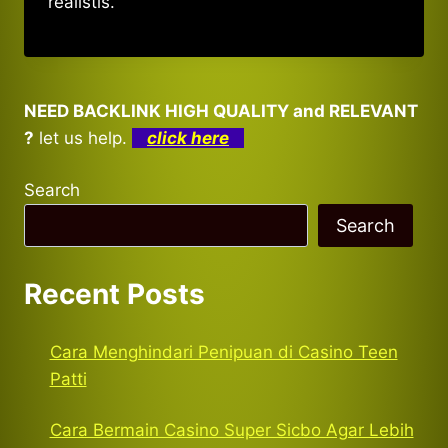
realistis.
NEED BACKLINK HIGH QUALITY and RELEVANT
?
let us help.
click here
Search
Search
Recent Posts
Cara Menghindari Penipuan di Casino Teen
Patti
Cara Bermain Casino Super Sicbo Agar Lebih