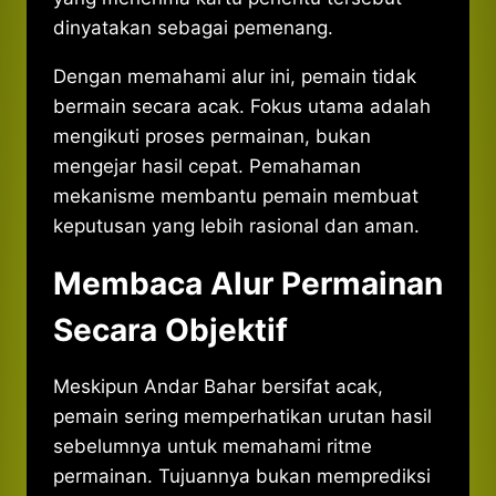
dinyatakan sebagai pemenang.
Dengan memahami alur ini, pemain tidak
bermain secara acak. Fokus utama adalah
mengikuti proses permainan, bukan
mengejar hasil cepat. Pemahaman
mekanisme membantu pemain membuat
keputusan yang lebih rasional dan aman.
Membaca Alur Permainan
Secara Objektif
Meskipun Andar Bahar bersifat acak,
pemain sering memperhatikan urutan hasil
sebelumnya untuk memahami ritme
permainan. Tujuannya bukan memprediksi