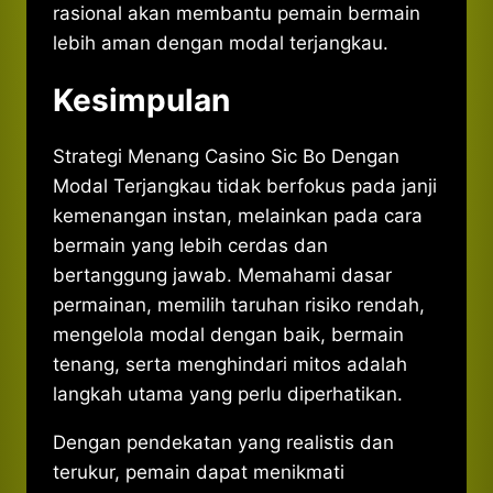
rasional akan membantu pemain bermain
lebih aman dengan modal terjangkau.
Kesimpulan
Strategi Menang Casino Sic Bo Dengan
Modal Terjangkau tidak berfokus pada janji
kemenangan instan, melainkan pada cara
bermain yang lebih cerdas dan
bertanggung jawab. Memahami dasar
permainan, memilih taruhan risiko rendah,
mengelola modal dengan baik, bermain
tenang, serta menghindari mitos adalah
langkah utama yang perlu diperhatikan.
Dengan pendekatan yang realistis dan
terukur, pemain dapat menikmati