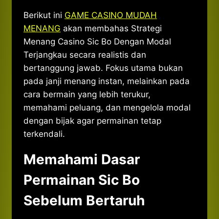
Berikut ini
GAME CASINO MUDAH
MENANG
akan membahas Strategi
Menang Casino Sic Bo Dengan Modal
Terjangkau secara realistis dan
bertanggung jawab. Fokus utama bukan
pada janji menang instan, melainkan pada
cara bermain yang lebih terukur,
memahami peluang, dan mengelola modal
dengan bijak agar permainan tetap
terkendali.
Memahami Dasar
Permainan Sic Bo
Sebelum Bertaruh