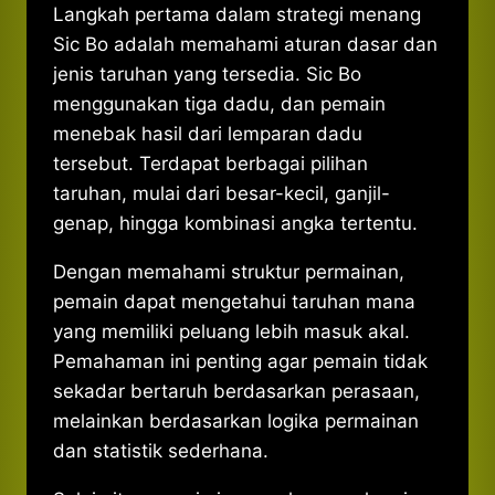
Langkah pertama dalam strategi menang
Sic Bo adalah memahami aturan dasar dan
jenis taruhan yang tersedia. Sic Bo
menggunakan tiga dadu, dan pemain
menebak hasil dari lemparan dadu
tersebut. Terdapat berbagai pilihan
taruhan, mulai dari besar-kecil, ganjil-
genap, hingga kombinasi angka tertentu.
Dengan memahami struktur permainan,
pemain dapat mengetahui taruhan mana
yang memiliki peluang lebih masuk akal.
Pemahaman ini penting agar pemain tidak
sekadar bertaruh berdasarkan perasaan,
melainkan berdasarkan logika permainan
dan statistik sederhana.