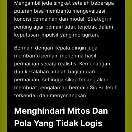
Mengambil jeda singkat setelah beberapa
putaran bisa membantu mengevaluasi
kondisi permainan dan modal. Strategi ini
penting agar pemain tidak terjebak dalam
keputusan impulsif yang merugikan.
Bermain dengan kepala dingin juga
membantu pemain menerima hasil
permainan secara realistis. Kemenangan
dan kekalahan adalah bagian dari
permainan, sehingga sikap tenang akan
membuat pengalaman bermain Sic Bo lebih
terkendali dan menyenangkan.
Menghindari Mitos Dan
Pola Yang Tidak Logis