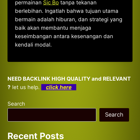
permainan
Sic Bo
tanpa tekanan
berlebihan. Ingatlah bahwa tujuan utama
bermain adalah hiburan, dan strategi yang
baik akan membantu menjaga
keseimbangan antara kesenangan dan
kendali modal.
NEED BACKLINK HIGH QUALITY and RELEVANT
?
let us help.
click here
Search
Search
Recent Posts