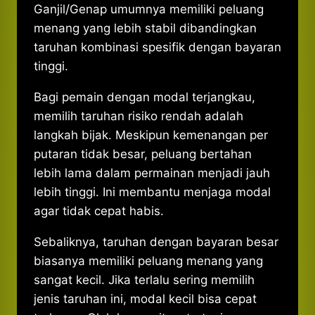
Ganjil/Genap umumnya memiliki peluang
menang yang lebih stabil dibandingkan
taruhan kombinasi spesifik dengan bayaran
tinggi.
Bagi pemain dengan modal terjangkau,
memilih taruhan risiko rendah adalah
langkah bijak. Meskipun kemenangan per
putaran tidak besar, peluang bertahan
lebih lama dalam permainan menjadi jauh
lebih tinggi. Ini membantu menjaga modal
agar tidak cepat habis.
Sebaliknya, taruhan dengan bayaran besar
biasanya memiliki peluang menang yang
sangat kecil. Jika terlalu sering memilih
jenis taruhan ini, modal kecil bisa cepat