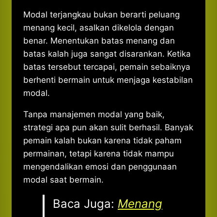
Modal terjangkau bukan berarti peluang
menang kecil, asalkan dikelola dengan
benar. Menentukan batas menang dan
batas kalah juga sangat disarankan. Ketika
batas tersebut tercapai, pemain sebaiknya
berhenti bermain untuk menjaga kestabilan
modal.
Tanpa manajemen modal yang baik,
strategi apa pun akan sulit berhasil. Banyak
pemain kalah bukan karena tidak paham
permainan, tetapi karena tidak mampu
mengendalikan emosi dan penggunaan
modal saat bermain.
Baca Juga:
Menang